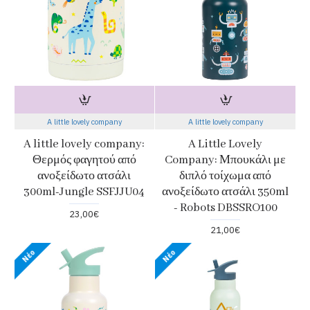
A little lovely company
A little lovely company
A little lovely company:
A Little Lovely
Θερμός φαγητού από
Company: Μπουκάλι με
ανοξείδωτο ατσάλι
διπλό τοίχωμα από
300ml-Jungle SSFJJU04
ανοξείδωτο ατσάλι 350ml
- Robots DBSSRO100
23,00€
21,00€
Νέο
Νέο