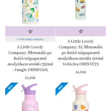
A little lovely company
A Little Lovely
A Little Lovely
Company: XL Μπουκάλι
Company: Μπουκάλι με
με διπλό τοίχωμα από
διπλό τοίχωμα από
ανοξείδωτο ατσάλι 500ml
ανοξείδωτο ατσάλι 350ml
Vehicles DBSXVE72
- Jungle DBSSJU101
26,00€
21,00€
Νέο
Νέο