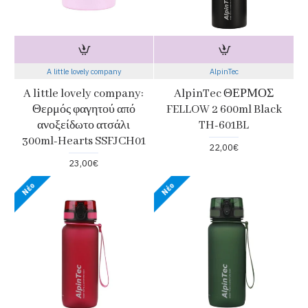
A little lovely company
AlpinTec
A little lovely company:
AlpinTec ΘΕΡΜΟΣ
Θερμός φαγητού από
FELLOW 2 600ml Black
ανοξείδωτο ατσάλι
TH-601BL
300ml-Hearts SSFJCH01
22,00€
23,00€
Νέο
Νέο