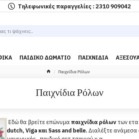
Τηλεφωνικές παραγγελίες : 2310 909042
ΦΙΚΆ
ΠΑΙΔΙΚΌ ΔΩΜΆΤΙΟ
ΠΑΙΧΝΊΔΙΑ
ΑΞΕΣΟΥ
Παιχνίδια Ρόλων
Παιχνίδια Ρόλων
Εδώ θα βρείτε επώνυμα
παιχνίδια ρόλων
των ετα
dutch, Viga και Sass and belle
.
Διαλέξτε ανάμεσα σ
μαγειρικής , παιδικό σετ τσαγιού κ.α.