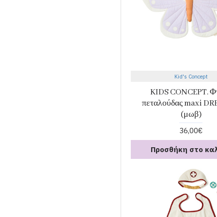
Kid's Concept
KIDS CONCEPT. Φ
πεταλούδας maxi DR
(μωβ)
36,00€
Προσθήκη στο κα