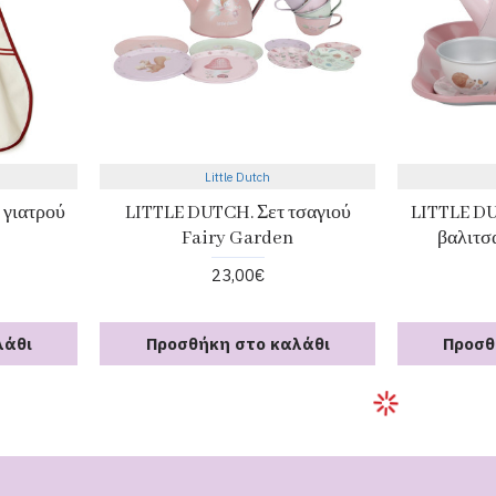
Little Dutch
 γιατρού
LITTLE DUTCH. Σετ τσαγιού
LITTLE DU
Fairy Garden
βαλιτσ
23,00€
λάθι
Προσθήκη στο καλάθι
Προσθ