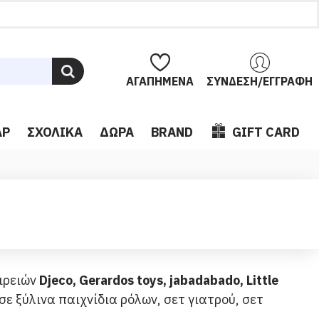
ΑΓΑΠΗΜΈΝΑ
ΣΎΝΔΕΣΗ/ΕΓΓΡΑΦΉ
ΆΡ
ΣΧΟΛΙΚΆ
ΔΏΡΑ
BRAND
GIFT CARD
ιρειών
Djeco, Gerardos toys, jabadabado, Little
ε ξύλινα παιχνίδια ρόλων, σετ γιατρού, σετ