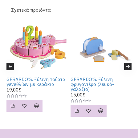
Σχετικά προιόντα
ή
GERARDO'S. Ξύλινη τούρτα
GERARDO'S. Ξύλινη
G
γενεθλίων με κεράκια
φρυγανιέρα (λευκό-
γ
γαλάζιο)
19,00€
3
15,00€