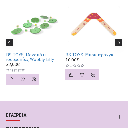
BS TOYS. Μονοπάτι
BS TOYS. Μπούμερανγκ
B
ού
ισορροπίας Wobbly Lilly
P
10,00€
32,00€
2
ΕΤΑΙΡΕΙΑ