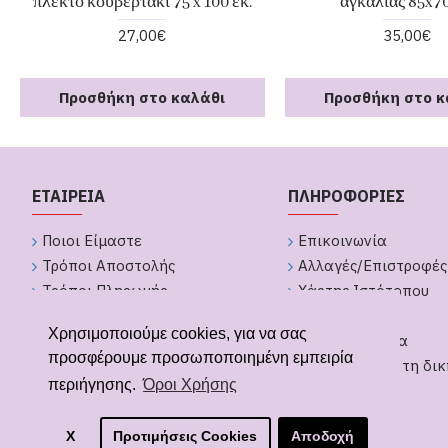
πλεκτό κουβερτάκι 75 x 100 εκ.
αγκαλιάς 85x70
27,00€
35,00€
Προσθήκη στο καλάθι
Προσθήκη στο κ
ΕΤΑΙΡΕΙΑ
ΠΛΗΡΟΦΟΡΙΕΣ
Ποιοι Είμαστε
Επικοινωνία
Τρόποι Αποστολής
Αλλαγές/Επιστροφές
Τρόποι Πληρωμής
Χάρτης Ιστότοπου
Πολιτική Απορήτου
Brands
Χρησιμοποιούμε cookies, για να σας
Όροι Χρήσης
GDPR Εργαλεία
προσφέρουμε προσωποποιημένη εμπειρία
Υπαναχώρηση από παραγγελία
Δημιουργήστε τη δικ
περιήγησης.
Όροι Χρήσης
Δώρων
X
Προτιμήσεις Cookies
Αποδοχή