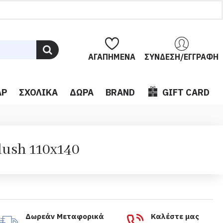
ΑΓΑΠΗΜΈΝΑ
ΣΎΝΔΕΣΗ/ΕΓΓΡΑΦΉ
ΆΡ
ΣΧΟΛΙΚΆ
ΔΏΡΑ
BRAND
GIFT CARD
lush 110x140
Δωρεάν Μεταφορικά
Καλέστε μας