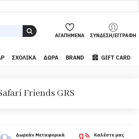
ΑΓΑΠΗΜΈΝΑ
ΣΎΝΔΕΣΗ/ΕΓΓΡΑΦΉ
ΆΡ
ΣΧΟΛΙΚΆ
ΔΏΡΑ
BRAND
GIFT CARD
S
afari Friends GRS
Δωρεάν Μεταφορικά
Καλέστε μας