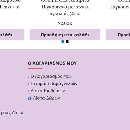
ασμάτινο
COMPLICES. Λούτρινο
COMP
Leaves of
Πιγκουινάκι με πανάκι
Πιγκουιν
αγκαλιάς 50εκ.
70,00€
αλάθι
Προσθήκη στο καλάθι
Προσ
Ο ΛΟΓΑΡΙΑΣΜΟΣ ΜΟΥ
Ο Λογαριασμός Μου
Ιστορικό Παραγγελιών
Λίστα Επιθυμιών
Λίστα Δώρων
ή σας Λίστα