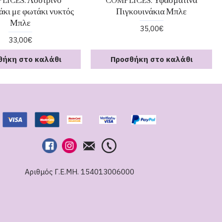
LICES. Λούτρινο
COMPLICES. Υφασμάτινα
άκι με φωτάκι νυκτός
Πιγκουινάκια Μπλε
Μπλε
35,00€
33,00€
θήκη στο καλάθι
Προσθήκη στο καλάθι
Αριθμός Γ.Ε.ΜΗ. 154013006000