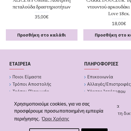
ALICE & POMME. Λούτρινη
CARRE DOUCEUR. Υφ
πεταλούδα δραστηριοτήτων
ντουντού αρκουδάκι 
Love 18εκ.
35,00€
18,00€
Προσθήκη στο καλάθι
Προσθήκη στο κ
ΕΤΑΙΡΕΙΑ
ΠΛΗΡΟΦΟΡΙΕΣ
Ποιοι Είμαστε
Επικοινωνία
Τρόποι Αποστολής
Αλλαγές/Επιστροφές
Τρόποι Πληρωμής
Χάρτης Ιστότοπου
Πολιτική Απορήτου
Brands
Χρησιμοποιούμε cookies, για να σας
Όροι Χρήσης
GDPR Εργαλεία
προσφέρουμε προσωποποιημένη εμπειρία
Υπαναχώρηση από παραγγελία
Δημιουργήστε τη δικ
περιήγησης.
Όροι Χρήσης
Δώρων