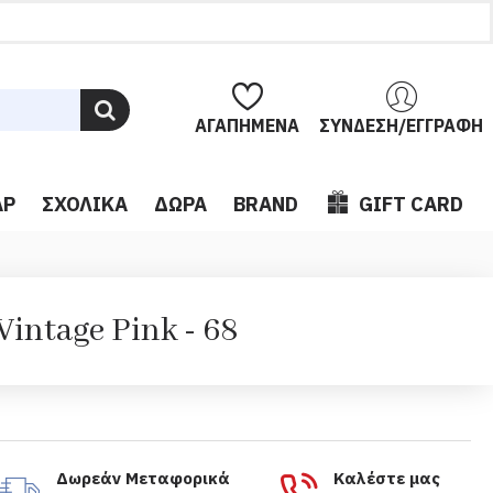
ΑΓΑΠΗΜΈΝΑ
ΣΎΝΔΕΣΗ/ΕΓΓΡΑΦΉ
ΆΡ
ΣΧΟΛΙΚΆ
ΔΏΡΑ
BRAND
GIFT CARD
intage Pink - 68
Δωρεάν Μεταφορικά
Καλέστε μας