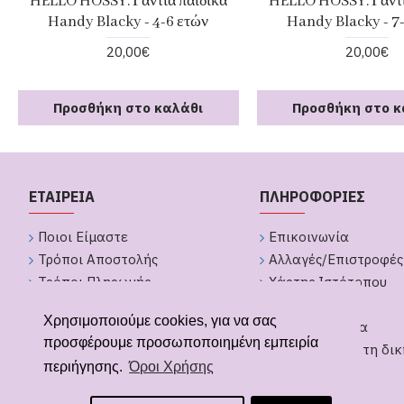
HELLO HOSSY. Γάντια παιδικά
HELLO HOSSY. Γάντι
Handy Blacky - 4-6 ετών
Handy Blacky - 7
20,00€
20,00€
Προσθήκη στο καλάθι
Προσθήκη στο κ
ΕΤΑΙΡΕΙΑ
ΠΛΗΡΟΦΟΡΙΕΣ
Ποιοι Είμαστε
Επικοινωνία
Τρόποι Αποστολής
Αλλαγές/Επιστροφές
Τρόποι Πληρωμής
Χάρτης Ιστότοπου
Πολιτική Απορήτου
Brands
Χρησιμοποιούμε cookies, για να σας
Όροι Χρήσης
GDPR Εργαλεία
προσφέρουμε προσωποποιημένη εμπειρία
Υπαναχώρηση από παραγγελία
Δημιουργήστε τη δικ
περιήγησης.
Όροι Χρήσης
Δώρων