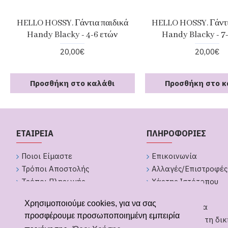
HELLO HOSSY. Γάντια παιδικά
HELLO HOSSY. Γάντι
Handy Blacky - 4-6 ετών
Handy Blacky - 7
20,00€
20,00€
Προσθήκη στο καλάθι
Προσθήκη στο κ
ΕΤΑΙΡΕΙΑ
ΠΛΗΡΟΦΟΡΙΕΣ
Ποιοι Είμαστε
Επικοινωνία
Τρόποι Αποστολής
Αλλαγές/Επιστροφές
Τρόποι Πληρωμής
Χάρτης Ιστότοπου
Πολιτική Απορήτου
Brands
Χρησιμοποιούμε cookies, για να σας
Όροι Χρήσης
GDPR Εργαλεία
προσφέρουμε προσωποποιημένη εμπειρία
Υπαναχώρηση από παραγγελία
Δημιουργήστε τη δικ