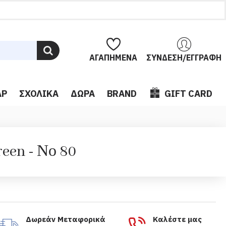
ΑΓΑΠΗΜΈΝΑ
ΣΎΝΔΕΣΗ/ΕΓΓΡΑΦΉ
ΆΡ
ΣΧΟΛΙΚΆ
ΔΏΡΑ
BRAND
GIFT CARD
een - Νο 80
Δωρεάν Μεταφορικά
Καλέστε μας