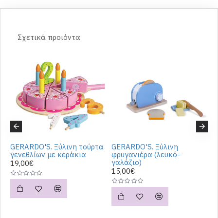
Σχετικά προιόντα
ή
GERARDO'S. Ξύλινη τούρτα
GERARDO'S. Ξύλινη
G
γενεθλίων με κεράκια
φρυγανιέρα (λευκό-
γ
γαλάζιο)
19,00€
3
15,00€