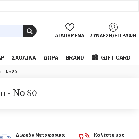
ΑΓΑΠΗΜΈΝΑ
ΣΎΝΔΕΣΗ/ΕΓΓΡΑΦΉ
ΆΡ
ΣΧΟΛΙΚΆ
ΔΏΡΑ
BRAND
GIFT CARD
n - Νο 80
n - Νο 80
Δωρεάν Μεταφορικά
Καλέστε μας