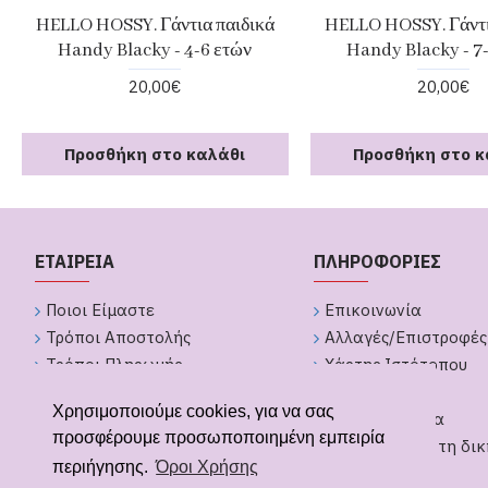
HELLO HOSSY. Γάντια παιδικά
HELLO HOSSY. Γάντι
Handy Blacky - 4-6 ετών
Handy Blacky - 7
20,00€
20,00€
Προσθήκη στο καλάθι
Προσθήκη στο κ
ΕΤΑΙΡΕΙΑ
ΠΛΗΡΟΦΟΡΙΕΣ
Ποιοι Είμαστε
Επικοινωνία
Τρόποι Αποστολής
Αλλαγές/Επιστροφές
Τρόποι Πληρωμής
Χάρτης Ιστότοπου
Πολιτική Απορήτου
Brands
Χρησιμοποιούμε cookies, για να σας
Όροι Χρήσης
GDPR Εργαλεία
προσφέρουμε προσωποποιημένη εμπειρία
Υπαναχώρηση από παραγγελία
Δημιουργήστε τη δικ
περιήγησης.
Όροι Χρήσης
Δώρων