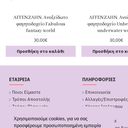
AFFENZAHN. Aνοξείδωτo
AFFENZAHN. Aνοξ
φαγητοδοχείo Fabulous
φαγητοδοχείo Unbe
fantasy world
underwater w
30,00€
30,00€
Προσθήκη στο καλάθι
Προσθήκη στο κ
ΕΤΑΙΡΕΙΑ
ΠΛΗΡΟΦΟΡΙΕΣ
Ποιοι Είμαστε
Επικοινωνία
Τρόποι Αποστολής
Αλλαγές/Επιστροφές
Τρόποι Πληρωμής
Χάρτης Ιστότοπου
Πολιτική Απορήτου
Brands
Χρησιμοποιούμε cookies, για να σας
Όροι Χρήσης
GDPR Εργαλεία
προσφέρουμε προσωποποιημένη εμπειρία
Υπαναχώρηση από παραγγελία
Δημιουργήστε τη δικ