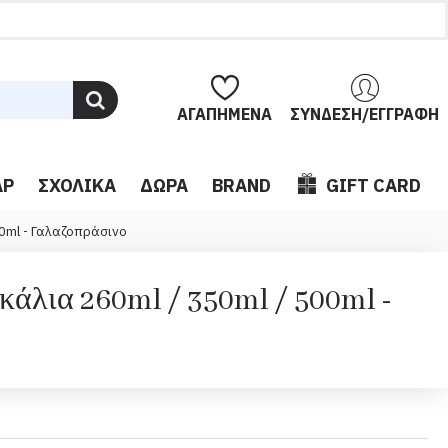
ΑΓΑΠΗΜΈΝΑ
ΣΎΝΔΕΣΗ/ΕΓΓΡΑΦΉ
ΆΡ
ΣΧΟΛΙΚΆ
ΔΏΡΑ
BRAND
GIFT CARD
00ml - Γαλαζοπράσινο
άλια 260ml / 350ml / 500ml -