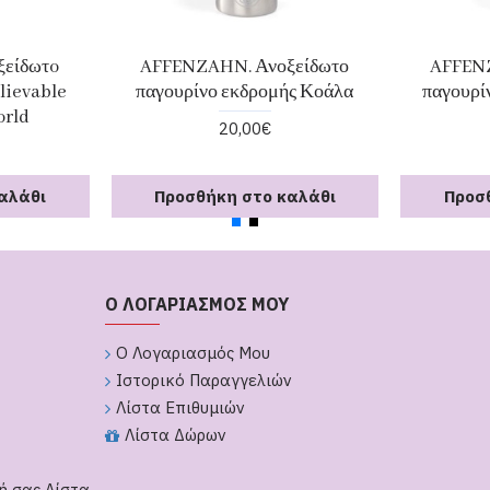
είδωτo
AFFENZAHN. Ανοξείδωτο
AFFENZ
lievable
παγουρίνο εκδρομής Κοάλα
παγουρί
orld
20,00€
αλάθι
Προσθήκη στο καλάθι
Προσ
Ο ΛΟΓΑΡΙΑΣΜΟΣ ΜΟΥ
Ο Λογαριασμός Μου
Ιστορικό Παραγγελιών
Λίστα Επιθυμιών
Λίστα Δώρων
ή σας Λίστα