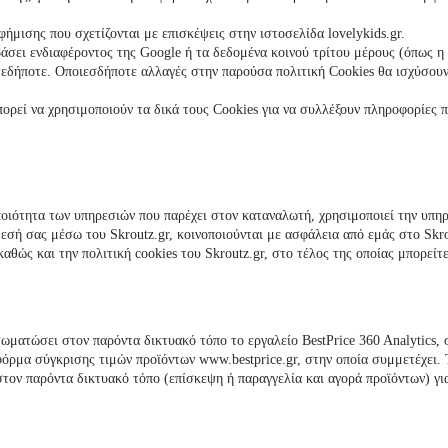
φήμισης που σχετίζονται με επισκέψεις στην ιστοσελίδα
lovelykids
.gr.
άσει ενδιαφέροντος της Google ή τα δεδομένα κοινού τρίτου μέρους (όπως η η
τεδήποτε. Οποιεσδήποτε αλλαγές στην παρούσα πολιτική Cookies θα ισχύσουν
ορεί να χρησιμοποιούν τα δικά τους Cookies για να συλλέξουν πληροφορίες 
 ποιότητα των υπηρεσιών που παρέχει στον καταναλωτή, χρησιμοποιεί την υπηρ
σή σας μέσω του Skroutz.gr, κοινοποιούνται με ασφάλεια από εμάς στο Skro
αθώς και την πολιτική cookies του Skroutz.gr, στο τέλος της οποίας μπορείτ
σωματώσει στον παρόντα δικτυακό τόπο το εργαλείο BestPrice 360 Analytics,
ρμα σύγκρισης τιμών προϊόντων www.bestprice.gr, στην οποία συμμετέχει. Το 
τον παρόντα δικτυακό τόπο (επίσκεψη ή παραγγελία και αγορά προϊόντων) για