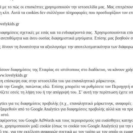
 με το πώς οι επισκέπτες χρησιμοποιούν την ιστοσελίδα μας. Μας επιτρέπουν
κλπ. Αυτά τα cookies δεν συλλέγουν πληροφορίες που προσδιορίζουν τον επι
ovelykids
.gr
διαφημίσεις σχετικές με εσάς και τα ενδιαφέροντά σας. Χρησιμοποιούνται ε
τα ανεπιθύμητα και άνευ ουσίας διαφημιστικά μηνύματα. Επίσης μας βοηθούν
ας δίνουν τη δυνατότητα να αξιολογούμε την αποτελεσματικότητα των διάφορω
σουν διαφημίσεις της Εταιρίας σε ιστότοπους στο διαδίκτυο, να κάνουν χρή
ww.
lovelykids
.gr
ενη επίσκεψη σας στην ιστοσελίδα του για επαναληπτικό μάρκετινγκ.
από την Google, πατώντας εδώ. Επίσης μπορείτε να ρυθμίσετε τον Περιηγητή σ
ίζετε εσείς τη λήψη του ή την απόρριψή του. Σ’ αυτή την περίπτωση έχετε υπ
lytics για τις διαφημίσεις προβολής (π.χ., επαναληπτικό μάρκετινγκ, αναφορέ
ξαιρεθούν από το Google Analytics για διαφημίσεις προβολής αλλά και να π
 ιστό.
αφέροντος του Google AdWords και τους περιορισμούς για ευαίσθητες κατηγο
e, χρησιμοποιούν μαζί cookie (όπως το cookie του Google Analytics) για τη
της, για την εκτέλεση αναφορών σχετικά με τον τρόπο με τον οποίο οι εμφαν