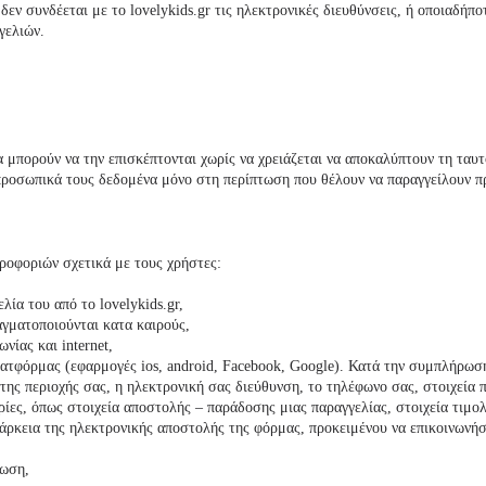
 δεν συνδέεται με το
lovelykids
.gr τις ηλεκτρονικές διευθύνσεις, ή οποιαδήπ
γελιών.
α μπορούν να την επισκέπτονται χωρίς να χρειάζεται να αποκαλύπτουν τη ταυτ
προσωπικά τους δεδομένα μόνο στη περίπτωση που θέλουν να παραγγείλουν προ
ηροφοριών σχετικά με τους χρήστες:
γελία του από το
lovelykids
.gr,
αγματοποιούνται κατα καιρούς,
νίας και internet,
πλατφόρμας (εφαρμογές ios, android, Facebook, Google). Κατά την συμπλήρω
της περιοχής σας, η ηλεκτρονική σας διεύθυνση, το τηλέφωνο σας, στοιχεία 
ίες, όπως στοιχεία αποστολής – παράδοσης μιας παραγγελίας, στοιχεία τιμολ
ιάρκεια της ηλεκτρονικής αποστολής της φόρμας, προκειμένου να επικοινωνή
τωση,