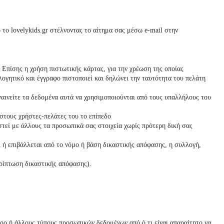
ό το
lovelykids
.gr στέλνοντας το αίτημα σας μέσω e-mail στην
Επίσης η χρήση πιστωτικής κάρτας, για την χρέωση της οποίας
ογητικό και έγγραφο πιστοποιεί και δηλώνει την ταυτότητα του πελάτη
αινείτε τα δεδομένα αυτά να χρησιμοποιούνται από τους υπαλλήλους του
 στους χρήστες-πελάτες του το επίπεδο
αστεί με άλλους τα προσωπικά σας στοιχεία χωρίς πρότερη δική σας
 ή επιβάλλεται από το νόμο ή βάση δικαστικής απόφασης, η συλλογή,
ερίπτωση δικαστικής απόφασης).
ο ή άλλους τύπους προσωπικών δεδομένων από ό,τι είναι απαραίτητο να