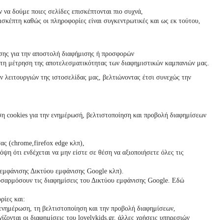
 να δούμε ποιες σελίδες επισκέπτονται πιο συχνά,
σκέπτη καθώς οι πληροφορίες είναι συγκεντρωτικές και ως εκ τούτου,
πίσης για την αποστολή διαφήμισης ή προσφορών
 στη μέτρηση της αποτελεσματικότητας των διαφημιστικών καμπανιών μας.
ν λειτουργιών της ιστοσελίδας μας, βελτιώνοντας έτσι συνεχώς την
ση cookies για την ενημέρωσή, βελτιστοποίηση και προβολή διαφημίσεων
ας (chrome,firefox edge κλπ),
όψη ότι ενδέχεται να μην είστε σε θέση να αξιοποιήσετε όλες τις
ς εμφάνισης Δικτύου εμφάνισης Google κλπ).
ροσαρμόσουν τις διαφημίσεις του Δικτύου εμφάνισης Google. Εδώ
ρίες και:
ν ενημέρωση, τη βελτιστοποίηση και την προβολή διαφημίσεων,
ίζονται οι διαφημίσεις του
lovelykids
.gr, άλλες χρήσεις υπηρεσιών