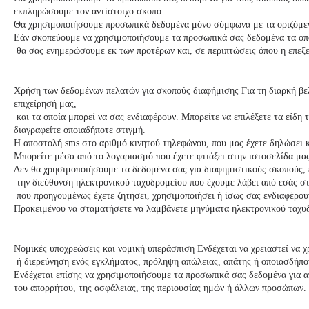
εκπληρώσουμε τον αντίστοιχο σκοπό.
Θα χρησιμοποιήσουμε προσωπικά δεδομένα μόνο σύμφωνα με τα οριζόμενα
Εάν σκοπεύουμε να χρησιμοποιήσουμε τα προσωπικά σας δεδομένα τα οπο
θα σας ενημερώσουμε εκ των προτέρων και, σε περιπτώσεις όπου η επεξε
Χρήση των δεδομένων πελατών για σκοπούς διαφήμισης Για τη διαρκή βελ
επιχείρησή μας,
και τα οποία μπορεί να σας ενδιαφέρουν. Μπορείτε να επιλέξετε τα είδη
διαγραφείτε οποιαδήποτε στιγμή.
Η αποστολή sms στο αριθμό κινητού τηλεφώνου, που μας έχετε δηλώσει κα
Μπορείτε μέσα από το λογαριασμό που έχετε φτιάξει στην ιστοσελίδα μας
Δεν θα χρησιμοποιήσουμε τα δεδομένα σας για διαφημιστικούς σκοπούς, 
την διεύθυνση ηλεκτρονικού ταχυδρομείου που έχουμε λάβει από εσάς στο
που προηγουμένως έχετε ζητήσει, χρησιμοποιήσει ή ίσως σας ενδιαφέρουν
Προκειμένου να σταματήσετε να λαμβάνετε μηνύματα ηλεκτρονικού ταχυδ
Νομικές υποχρεώσεις και νομική υπεράσπιση Ενδέχεται να χρειαστεί να
ή διερεύνηση ενός εγκλήματος, πρόληψη απώλειας, απάτης ή οποιασδήπ
Ενδέχεται επίσης να χρησιμοποιήσουμε τα προσωπικά σας δεδομένα για α
του απορρήτου, της ασφάλειας, της περιουσίας ημών ή άλλων προσώπων.