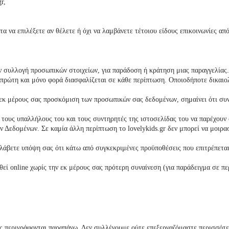
gr,
 να επιλέξετε αν θέλετε ή όχι να λαμβάνετε τέτοιου είδους επικοινωνίες απ
 συλλογή προσωπικών στοιχείων, για παράδοση ή κράτηση μιας παραγγελίας. 
 πρώτη και μόνο φορά διασφαλίζεται σε κάθε περίπτωση. Οποιοδήποτε δικαιολ
 εκ μέρους σας προσκόμιση των προσωπικών σας δεδομένων, σημαίνει ότι συν
ό τους υπαλλήλους του και τους συντηρητές της ιστοσελίδας του να παρέχουν
 Δεδομένων. Σε καμία άλλη περίπτωση το
lovelykids
.gr δεν μπορεί να μοιρ
λάβετε υπόψη σας ότι κάτω από συγκεκριμένες προϋποθέσεις που επιτρέπεται
εί online χωρίς την εκ μέρους σας πρότερη συναίνεση (για παράδειγμα σε π
 περιγράφονται παραπάνω. Δεν συλλέγουμε ούτε επεξεργαζόμαστε περισσότερ