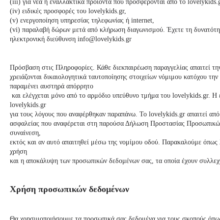
(iii) για νέα ή εναλλακτικά προϊόντα που προσφέρονται από το
lovelykids
.
(iv) ειδικές προσφορές του
lovelykids
.gr,
(v) ενεργοποίηση υπηρεσίας τηλεφωνίας ή internet,
(vi) παραλαβή δώρων μετά από κλήρωση διαγωνισμού. Έχετε τη δυνατότητα
ηλεκτρονική διεύθυνση
info@
lovelykids
.gr
Πρόσβαση στις Πληροφορίες. Κάθε διεκπαιρέωση παραγγελίας απαιτεί την
χρειάζονται δικαιολογητικά ταυτοποίησης στοιχείων νόμιμου κατόχου την
παραμένει αυστηρά απόρρητο
και ελέγχεται μόνο από το αρμόδιο υπεύθυνο τμήμα του
lovelykids
.gr. Η
lovelykids
.gr
για τους λόγους που αναφέρθηκαν παραπάνω. Το
lovelykids
.gr απαιτεί απ
ασφαλείας που αναφέρεται στη παρούσα Δήλωση Προστασίας Προσωπικών
συναίνεση,
εκτός και αν αυτό απαιτηθεί μέσω της νομίμου οδού. Παρακαλούμε όπως 
χρήση
και η αποκάλυψη των προσωπικών δεδομένων σας, τα οποία έχουν συλλεχθ
Χρήση προσωπικών δεδομένων
Θα χρησιμοποιήσουμε τα προσωπικά σας δεδομένα για τους σκοπούς όπως