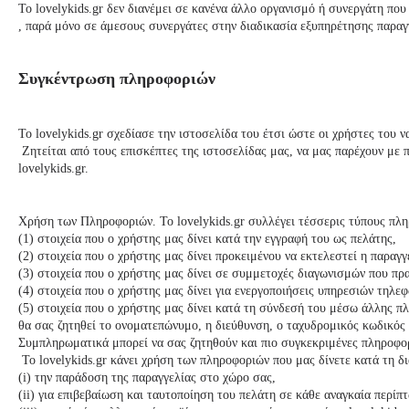
Το
lovelykids
.gr δεν διανέμει σε κανένα άλλο οργανισμό ή συνεργάτη που
, παρά μόνο σε άμεσους συνεργάτες στην διαδικασία εξυπηρέτησης παραγ
Συγκέντρωση πληροφοριών
Το
lovelykids
.gr σχεδίασε την ιστοσελίδα του έτσι ώστε οι χρήστες του ν
Ζητείται από τους επισκέπτες της ιστοσελίδας μας, να μας παρέχουν με 
lovelykids
.gr.
Χρήση των Πληροφοριών. Το
lovelykids
.gr συλλέγει τέσσερις τύπους πλ
(1) στοιχεία που ο χρήστης μας δίνει κατά την εγγραφή του ως πελάτης,
(2) στοιχεία που ο χρήστης μας δίνει προκειμένου να εκτελεστεί η παραγ
(3) στοιχεία που ο χρήστης μας δίνει σε συμμετοχές διαγωνισμών που πρ
(4) στοιχεία που ο χρήστης μας δίνει για ενεργοποιήσεις υπηρεσιών τηλεφω
(5) στοιχεία που ο χρήστης μας δίνει κατά τη σύνδεσή του μέσω άλλης 
θα σας ζητηθεί το ονοματεπώνυμο, η διεύθυνση, ο ταχυδρομικός κωδικός 
Συμπληρωματικά μπορεί να σας ζητηθούν και πιο συγκεκριμένες πληροφορ
Το
lovelykids
.gr κάνει χρήση των πληροφοριών που μας δίνετε κατά τη δ
(i) την παράδοση της παραγγελίας στο χώρο σας,
(ii) για επιβεβαίωση και ταυτοποίηση του πελάτη σε κάθε αναγκαία περίπ