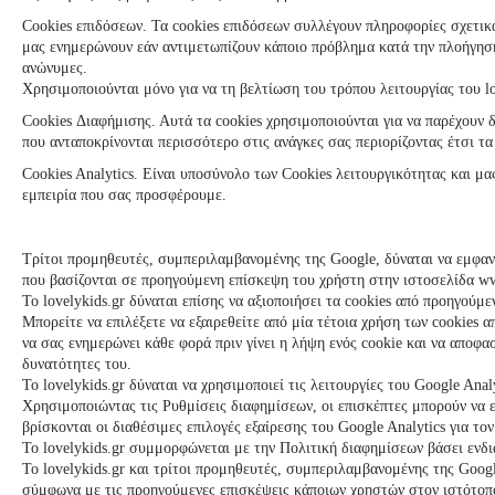
Cookies επιδόσεων. Τα cookies επιδόσεων συλλέγουν πληροφορίες σχετικά
μας ενημερώνουν εάν αντιμετωπίζουν κάποιο πρόβλημα κατά την πλοήγηση 
ανώνυμες.
Χρησιμοποιούνται μόνο για να τη βελτίωση του τρόπου λειτουργίας του
l
Cookies Διαφήμισης. Αυτά τα cookies χρησιμοποιούνται για να παρέχουν 
που ανταποκρίνονται περισσότερο στις ανάγκες σας περιορίζοντας έτσι 
Cookies Analytics. Είναι υποσύνολο των Cookies λειτουργικότητας και μ
εμπειρία που σας προσφέρουμε.
Τρίτοι προμηθευτές, συμπεριλαμβανομένης της Google, δύναται να εμφανί
που βασίζονται σε προηγούμενη επίσκεψη του χρήστη στην ιστοσελίδα w
To
lovelykids
.gr δύναται επίσης να αξιοποιήσει τα cookies από προηγούμ
Μπορείτε να επιλέξετε να εξαιρεθείτε από μία τέτοια χρήση των cookies 
να σας ενημερώνει κάθε φορά πριν γίνει η λήψη ενός cookie και να αποφασ
δυνατότητες του.
To
lovelykids
.gr δύναται να χρησιμοποιεί τις λειτουργίες του Google Ana
Χρησιμοποιώντας τις Ρυθμίσεις διαφημίσεων, οι επισκέπτες μπορούν να ε
βρίσκονται οι διαθέσιμες επιλογές εξαίρεσης του Google Analytics για τον
To
lovelykids
.gr συμμορφώνεται με την Πολιτική διαφημίσεων βάσει ενδι
To
lovelykids
.gr και τρίτοι προμηθευτές, συμπεριλαμβανομένης της Googl
σύμφωνα με τις προηγούμενες επισκέψεις κάποιων χρηστών στον ιστότοπό 