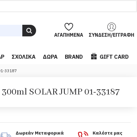
ΑΓΑΠΗΜΈΝΑ
ΣΎΝΔΕΣΗ/ΕΓΓΡΑΦΉ
ΆΡ
ΣΧΟΛΙΚΆ
ΔΏΡΑ
BRAND
GIFT CARD
01-33187
300ml SOLAR JUMP 01-33187
Δωρεάν Μεταφορικά
Καλέστε μας