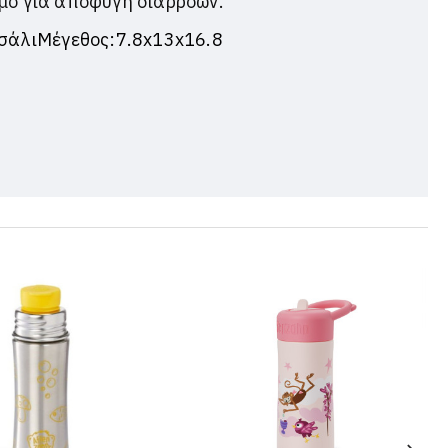
σμό για αποφυγή διαρροών.
σάλι
Μέγεθος:7.8x13x16.8