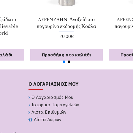
είδωτo
AFFENZAHN. Ανοξείδωτο
AFFENZ
lievable
παγουρίνο εκδρομής Κοάλα
παγουρί
orld
20,00€
αλάθι
Προσθήκη στο καλάθι
Προσ
Ο ΛΟΓΑΡΙΑΣΜΟΣ ΜΟΥ
Ο Λογαριασμός Μου
Ιστορικό Παραγγελιών
Λίστα Επιθυμιών
Λίστα Δώρων