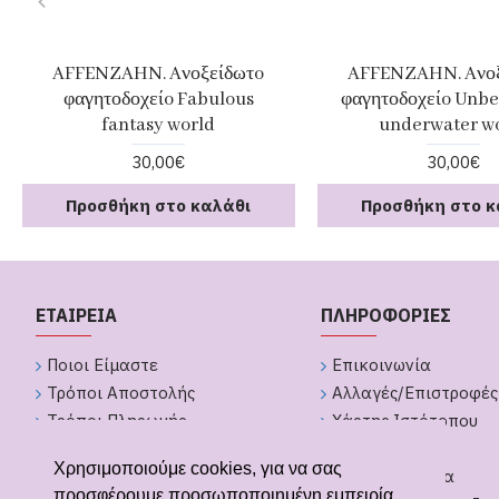
AFFENZAHN. Aνοξείδωτo
AFFENZAHN. Aνοξ
φαγητοδοχείo Fabulous
φαγητοδοχείo Unbe
fantasy world
underwater w
30,00€
30,00€
Προσθήκη στο καλάθι
Προσθήκη στο κ
ΕΤΑΙΡΕΙΑ
ΠΛΗΡΟΦΟΡΙΕΣ
Ποιοι Είμαστε
Επικοινωνία
Τρόποι Αποστολής
Αλλαγές/Επιστροφές
Τρόποι Πληρωμής
Χάρτης Ιστότοπου
Πολιτική Απορήτου
Brands
Χρησιμοποιούμε cookies, για να σας
Όροι Χρήσης
GDPR Εργαλεία
προσφέρουμε προσωποποιημένη εμπειρία