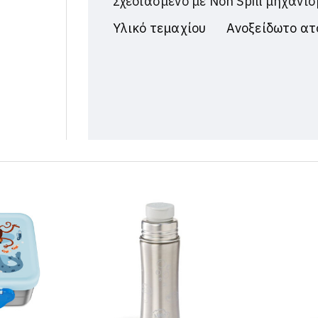
Σχεδιασμένο με Non Spill μηχανι
Υλικό τεμαχίου
Ανοξείδωτο ατ