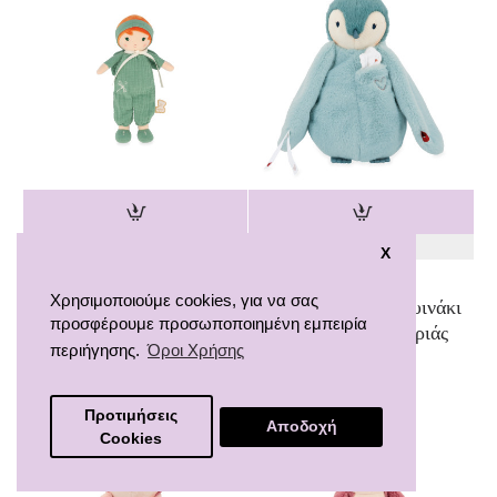
Kaloo
Kaloo
X
Kaloo POUPEES.
COMPLICES.
Χρησιμοποιούμε cookies, για να σας
Υφασμάτινη κούκλα
Υφασμάτινο Πιγκουινάκι
προσφέρουμε προσωποποιημένη εμπειρία
Olivia - 25εκ.
με πανάκι παρηγοριάς
περιήγησης.
Όροι Χρήσης
Πράσινο
25,00€
20,00€
Προτιμήσεις
Αποδοχή
Cookies