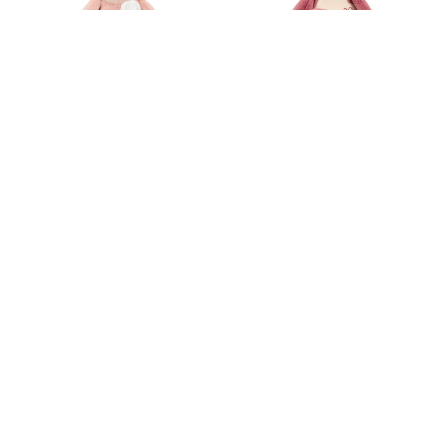
Kaloo
Kaloo
COMPLICES.
COMPLICES.
Υφασμάτινο Πιγκουινάκι
Υφασμάτινα
με πανάκι παρηγοριάς
Πιγκουινάκια Ροζ
Ροζ
35,00€
20,00€