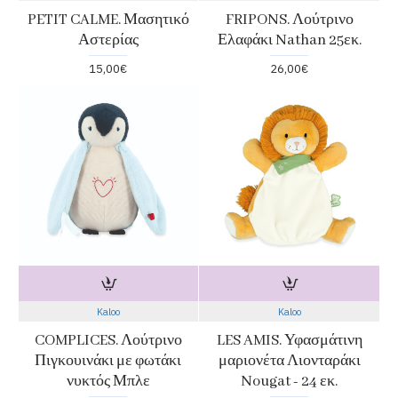
PETIT CALME. Μασητικό
FRIPONS. Λούτρινο
Αστερίας
Ελαφάκι Nathan 25εκ.
15,00€
26,00€
Kaloo
Kaloo
COMPLICES. Λούτρινο
LES AMIS. Υφασμάτινη
Πιγκουινάκι με φωτάκι
μαριονέτα Λιονταράκι
νυκτός Μπλε
Nougat - 24 εκ.