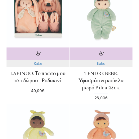
Kaloo
Kaloo
LAPINOO. Το πρώτο μου
TENDRE BEBE.
σετ δώρου - Ροδακινί
Υφασμάτινη κούκλα
μωρό Pilea 24εκ.
40,00€
23,00€