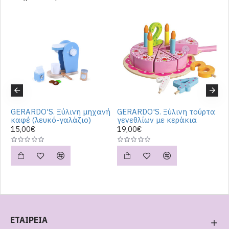
GERARDO'S. Ξύλινη μηχανή
GERARDO'S. Ξύλινη τούρτα
G
καφέ (λευκό-γαλάζιο)
γενεθλίων με κεράκια
φ
γ
15,00€
19,00€
1
ΕΤΑΙΡΕΙΑ