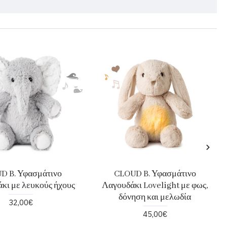
D B. Υφασμάτινο
CLOUD B. Υφασμάτινο
κι με λευκούς ήχους
Λαγουδάκι Lovelight με φως,
δόνηση και μελωδία
32,00€
45,00€