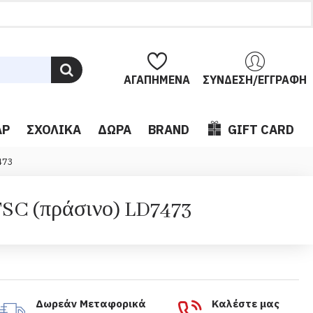
ΑΓΑΠΗΜΈΝΑ
ΣΎΝΔΕΣΗ/ΕΓΓΡΑΦΉ
ΆΡ
ΣΧΟΛΙΚΆ
ΔΏΡΑ
BRAND
GIFT CARD
473
FSC (πράσινο) LD7473
Δωρεάν Μεταφορικά
Καλέστε μας