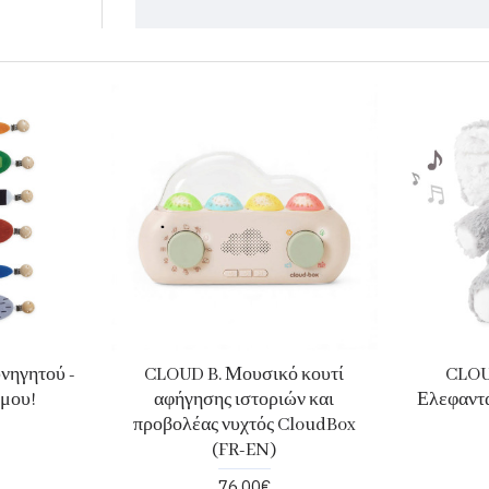
υνηγητού -
CLOUD B. Μουσικό κουτί
CLOU
 μου!
αφήγησης ιστοριών και
Ελεφαντά
προβολέας νυχτός CloudBox
(FR-EN)
76,00€