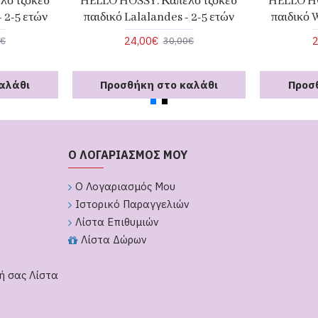
λο τζόκευ
HELLO HOSSY. Καπέλο τζόκευ
HELLO HO
 2-5 ετών
παιδικό Lalalandes - 2-5 ετών
παιδικό 
24,00€
2
0€
30,00€
αλάθι
Προσθήκη στο καλάθι
Προσ
Ο ΛΟΓΑΡΙΑΣΜΟΣ ΜΟΥ
Ο Λογαριασμός Μου
Ιστορικό Παραγγελιών
Λίστα Επιθυμιών
Λίστα Δώρων
ή σας Λίστα