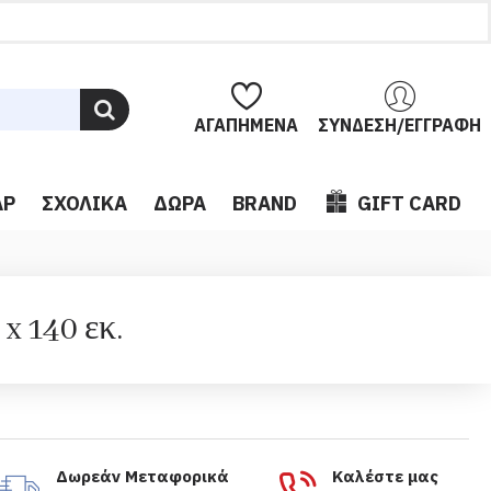
ΑΓΑΠΗΜΈΝΑ
ΣΎΝΔΕΣΗ/ΕΓΓΡΑΦΉ
ΆΡ
ΣΧΟΛΙΚΆ
ΔΏΡΑ
BRAND
GIFT CARD
x 140 εκ.
Δωρεάν Μεταφορικά
Καλέστε μας