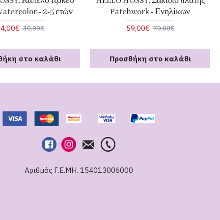
SSY. Καπέλο τζόκευ
HELLO HOSSY. Σακίδιο πλάτης
Watercolor - 2-5 ετών
Patchwork - Ενηλίκων
4,00€
59,00€
30,00€
70,00€
θήκη στο καλάθι
Προσθήκη στο καλάθι
Αριθμός Γ.Ε.ΜΗ. 154013006000