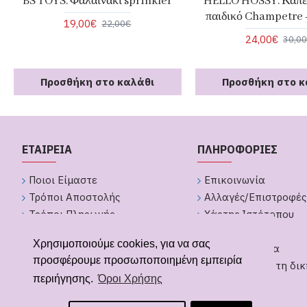
BS TOYS. Φαλαινάκι sprinkler
HELLO HOSSY. Καπέ
παιδικό Champetre -
19,00€
22,00€
24,00€
30,0
Προσθήκη στο καλάθι
Προσθήκη στο κ
ΕΤΑΙΡΕΙΑ
ΠΛΗΡΟΦΟΡΙΕΣ
Ποιοι Είμαστε
Επικοινωνία
Τρόποι Αποστολής
Αλλαγές/Επιστροφές
Τρόποι Πληρωμής
Χάρτης Ιστότοπου
Πολιτική Απορήτου
Brands
Χρησιμοποιούμε cookies, για να σας
Όροι Χρήσης
GDPR Εργαλεία
προσφέρουμε προσωποποιημένη εμπειρία
Υπαναχώρηση από παραγγελία
Δημιουργήστε τη δικ
περιήγησης.
Όροι Χρήσης
Δώρων