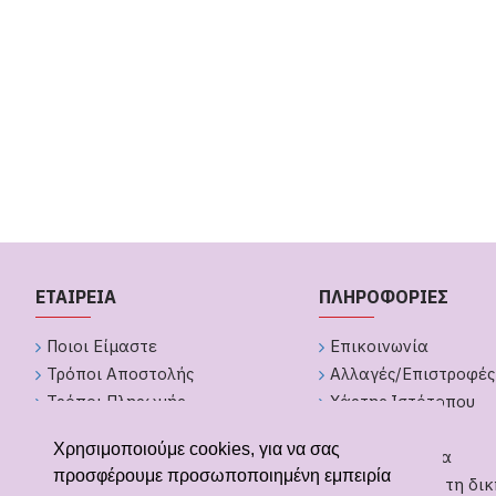
ΕΤΑΙΡΕΙΑ
ΠΛΗΡΟΦΟΡΙΕΣ
Ποιοι Είμαστε
Επικοινωνία
Τρόποι Αποστολής
Αλλαγές/Επιστροφές
Τρόποι Πληρωμής
Χάρτης Ιστότοπου
Πολιτική Απορήτου
Brands
Χρησιμοποιούμε cookies, για να σας
Όροι Χρήσης
GDPR Εργαλεία
προσφέρουμε προσωποποιημένη εμπειρία
Υπαναχώρηση από παραγγελία
Δημιουργήστε τη δικ