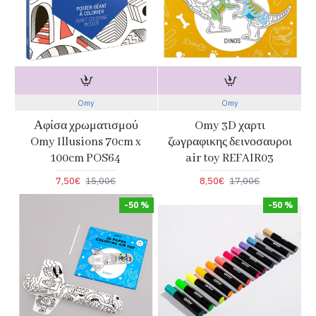
Omy
Omy
Αφίσα χρωματισμού
Omy 3D χαρτι
Omy Illusions 70cm x
ζωγραφικης δεινοσαυροι
100cm POS64
air toy REFAIR03
7,50€
15,00€
8,50€
17,00€
-50 %
-50 %