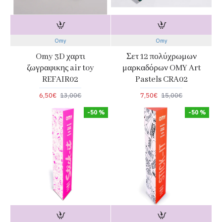
Omy
Omy
Omy 3D χαρτι
Σετ 12 πολύχρωμων
ζωγραφικης air toy
μαρκαδόρων OMY Art
REFAIR02
Pastels CRA02
6,50€
13,00€
7,50€
15,00€
-50 %
-50 %